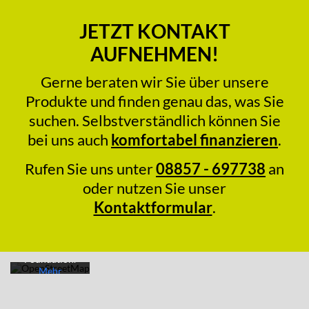
JETZT KONTAKT
AUFNEHMEN!
Gerne beraten wir Sie über unsere
Produkte und finden genau das, was Sie
suchen. Selbstverständlich können Sie
bei uns auch
komfortabel finanzieren
.
Mit dem
Laden der
Rufen Sie uns unter
08857 - 697738
an
Karte
oder nutzen Sie unser
akzeptieren
Sie die
Kontaktformular
.
Datenschutze
rklärung von
OpenStreetM
ap
Foundation.
Mehr
erfahren
Karte