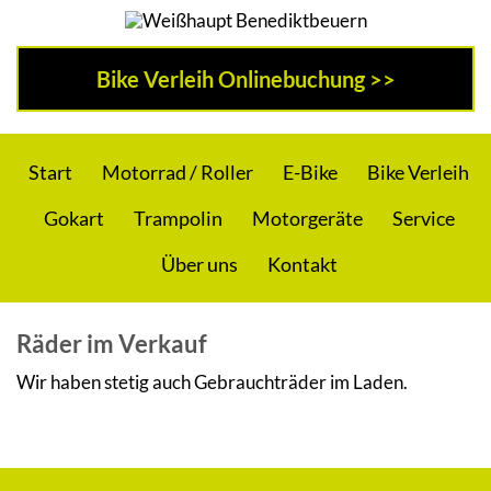
Zur
Skip
Hauptnavigation
to
Weißhaupt
Motorrad
springen
main
Bike Verleih Onlinebuchung >>
Benediktbeuern
content
|
Roller
Start
Motorrad / Roller
E-Bike
Bike Verleih
Gokart
Trampolin
Motorgeräte
Service
|
Über uns
Kontakt
E-
Räder im Verkauf
Bikes
Wir haben stetig auch Gebrauchträder im Laden.