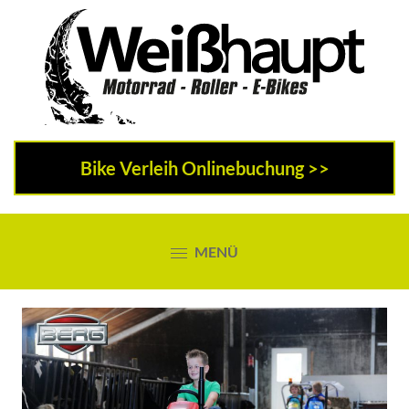
Zur
Skip
Hauptnavigation
to
springen
main
content
Weißhaupt
Motorrad
Bike Verleih Onlinebuchung >>
Benediktbeuern
|
Roller
MENÜ
|
E-
Bikes