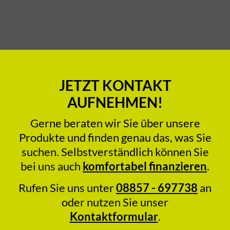
JETZT KONTAKT
AUFNEHMEN!
Gerne beraten wir Sie über unsere
Produkte und finden genau das, was Sie
suchen. Selbstverständlich können Sie
bei uns auch
komfortabel finanzieren
.
Rufen Sie uns unter
08857 - 697738
an
oder nutzen Sie unser
Kontaktformular
.