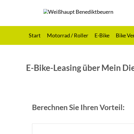
Zur
Skip
Hauptnavigation
to
Weißhaupt
Motorrad
springen
main
content
Benediktbeuern
|
Start
Motorrad / Roller
E-Bike
Bike Ve
Roller
E-Bike-Leasing über Mein Di
|
E-
Bikes
Berechnen Sie Ihren Vorteil: