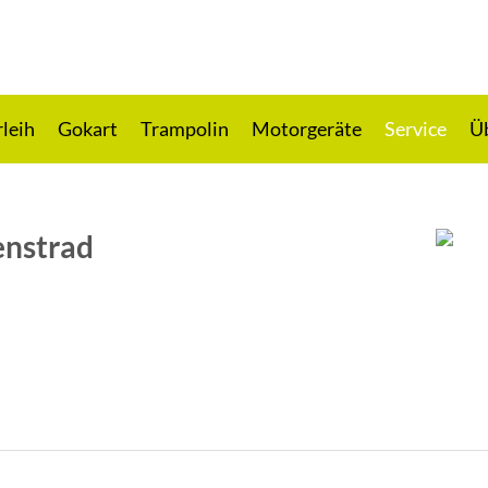
rleih
Gokart
Trampolin
Motorgeräte
Service
Ü
enstrad