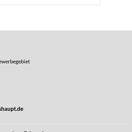
ewerbegebiet
shaupt.de